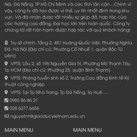
Nội, Đà Nẵng, TP Hồ Chí Minh và các tỉnh lân cận…Chính vì
vậy, công ty đã tạo được vị thế, uy tín nhất định trong khu
vực. Và đã nhận được rất nhiều sự giúp đỡ, hợp tác của
các trường cao đẳng, Đại học lớn trên toàn quốc. Công ty
chúng tôi rất hân hạnh được hợp tác với quý khách hàng!
Trụ sở chính: Tầng 2, 451 Hoàng Quốc Việt, Phường Nghĩa
Đô, Hà Nội (Địa chỉ cũ: Phường Cổ Nhuế 1, quận Bắc Từ
Liêm)
VPTS: Lầu 2, số 195 Nguyễn Gia Trí, Phường Mỹ Thạnh Tây,
Tp HCM (Địa chỉ cũ: Phường 25, quận Bình Thạnh)
VPTS: Phòng tuyển sinh số 2, Trường Cao đẳng Kinh tế Kỹ
thuật công nghiệp
VPTS: Tại Tp Nha Trang, Tp Đà Nẵng, Tp Huế ....
0983 86 86 21
028.6277.6656
nguyetnt@giaoducvietnam.edu.vn
MAIN MENU
MAIN MENU