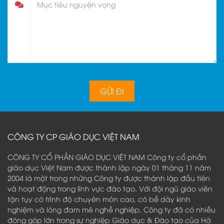
CÔNG TY CP GIÁO DỤC VIỆT NAM
CÔNG TY CỔ PHẦN GIÁO DỤC VIỆT NAM Công ty cổ phần
giáo dục Việt Nam được thành lập ngày 01 tháng 11 năm
2004 là một trong những Công ty được thành lập đầu tiên
và hoạt động trong lĩnh vực đào tạo. Với đội ngũ giáo viên
tận tụy có trình độ chuyên môn cao, có bề dày kinh
nghiệm và lòng đam mê nghề nghiệp, Công ty đã có nhiều
đóng góp lớn trong sự nghiệp Giáo dục & Đào tạo của Hà