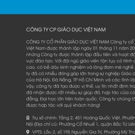
CÔNG TY CP GIÁO DỤC VIỆT NAM
CÔNG TY CỔ PHẦN GIÁO DỤC VIỆT NAM Công ty cổ 
Việt Nam được thành lập ngày 01 tháng 11 năm 200
những Công ty được thành lập đầu tiên và hoạt độn
vực đào tạo. Với đội ngũ giáo viên tận tụy có trìn
cao, có bề dày kinh nghiệm và lòng đam mê nghề
ty đã có nhiều đóng góp lớn trong sự nghiệp Giáo
của Hà Nội, Đà Nẵng, TP Hồ Chí Minh và các tỉnh l
vậy, công ty đã tạo được vị thế, uy tín nhất định t
đã nhận được rất nhiều sự giúp đỡ, hợp tác của c
đẳng, Đại học lớn trên toàn quốc. Công ty chúng t
được hợp tác với quý khách hàng!
Trụ sở chính: Tầng 2, 451 Hoàng Quốc Việt, Phườ
Nội (Địa chỉ cũ: Phường Cổ Nhuế 1, quận Bắc Từ Liê
VPTS: Lầu 2, số 195 Nguyễn Gia Trí, Phường Mỹ Th