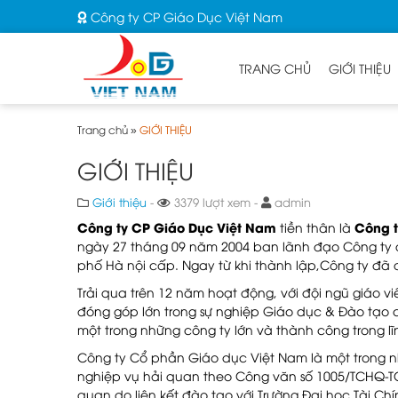
Công ty CP Giáo Dục Việt Nam
TRANG CHỦ
GIỚI THIỆU
Trang chủ
»
GIỚI THIỆU
GIỚI THIỆU
Giới thiệu
-
3379 lượt xem -
admin
Công ty CP Giáo Dục Việt Nam
Công t
tiền thân là
ngày 27 tháng 09 năm 2004 ban lãnh đạo Công ty 
phố Hà nội cấp. Ngay từ khi thành lập,Công ty đã 
Trải qua trên 12 năm hoạt động, với đội ngũ giáo 
đóng góp lớn trong sự nghiệp Giáo dục & Đào tạo c
một trong những công ty lớn và thành công trong 
Công ty Cổ phần Giáo dục Việt Nam là một trong n
nghiệp vụ hải quan theo Công văn số 1005/TCHQ-TC
quan do liên kết đào tạo với Trường Đại học Tài 