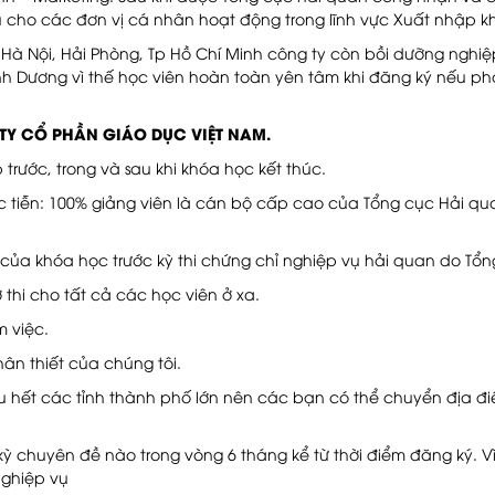
cho các đơn vị cá nhân hoạt động trong lĩnh vực Xuất nhập kh
 Hà Nội, Hải Phòng, Tp Hồ Chí Minh công ty còn bồi dưỡng nghiệ
nh Dương vì thế học viên hoàn toàn yên tâm khi đăng ký nếu ph
 TY CỔ PHẦN GIÁO DỤC VIỆT NAM.
p trước, trong và sau khi khóa học kết thúc.
c tiễn: 100% giảng viên là cán bộ cấp cao của Tổng cục Hải qu
ng của khóa học trước kỳ thi chứng chỉ nghiệp vụ hải quan do Tổ
 thi cho tất cả các học viên ở xa.
m việc.
hân thiết của chúng tôi.
u hết các tỉnh thành phố lớn nên các bạn có thể chuyển địa đ
kỳ chuyên đề nào trong vòng 6 tháng kể từ thời điểm đăng ký. V
nghiệp vụ