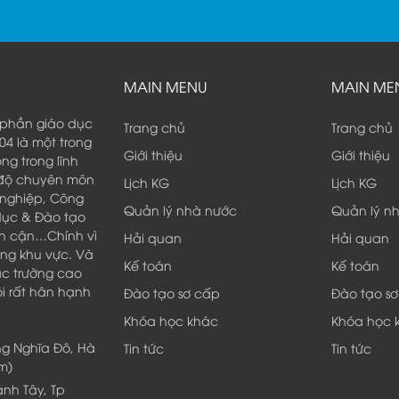
MAIN MENU
MAIN ME
phần giáo dục
Trang chủ
Trang chủ
4 là một trong
Giới thiệu
Giới thiệu
g trong lĩnh
h độ chuyên môn
Lịch KG
Lịch KG
 nghiệp, Công
Quản lý nhà nước
Quản lý n
 dục & Đào tạo
ân cận…Chính vì
Hải quan
Hải quan
rong khu vực. Và
Kế toán
Kế toán
ác trường cao
ôi rất hân hạnh
Đào tạo sơ cấp
Đào tạo s
Khóa học khác
Khóa học 
ng Nghĩa Đô, Hà
Tin tức
Tin tức
m)
ạnh Tây, Tp