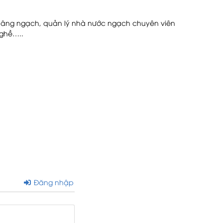
n nâng ngạch, quản lý nhà nước ngạch chuyên viên
nghề…..
Đăng nhập