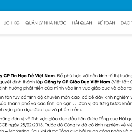
LỊCH KG
QUẢN LÝ NHÀ NƯỚC
HẢI QUAN
KẾ TOÁN
ĐÀO 
y CP Tin Học Trẻ Việt Nam
. Để phù hợp với nền kinh tế thị trư
Công ty CP Giáo Dục Việt Nam
quyết định thành lập
(Viết tắt
định hướng phát triển của mình vào lĩnh vực giáo dục và đào tạ
viên tận tụy có trình độ chuyên môn cao, có bề dày kinh nghiệ
ủa Thành phố và các tỉnh lân cận . . .đơn vị đã từng bước khẳn
lĩnh vực giáo dục đào tạo và phần mềm.
hững đơn vị về lĩnh vực giáo dục đầu tiên được Tổng cục Hải 
CB ngày 25/02/2013. Trước đó Công ty đã có kinh nghiệm về việ
Chính – Marketing. Sau khi được Tổng cục hải quan công nhận v