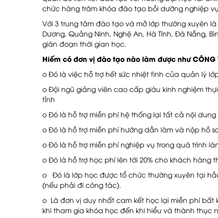
chức hàng trăm khóa đào tạo bồi dưỡng nghiệp vụ 
Với 3 trung tâm đào tạo và mở lớp thường xuyên là
Dương, Quảng Ninh, Nghệ An, Hà Tĩnh, Đà Nẵng, Bì
gián đoạn thời gian học.
Hiếm có đơn vị đào tạo nào làm được như CÔNG
o Đó là việc hỗ trợ hết sức nhiệt tình của quản lý lớ
o Đội ngũ giảng viên cao cấp giàu kinh nghiệm thự
tỉnh
o Đó là hỗ trợ miễn phí hệ thống lại tất cả nội du
o Đó là hỗ trợ miễn phí hướng dẫn làm và nộp hồ sơ
o Đó là hỗ trợ miễn phí nghiệp vụ trong quá trình là
o Đó là hỗ trợ học phí lên tới 20% cho khách hàng t
o Đó là lớp học được tổ chức thường xuyên tại hầ
(nếu phải đi công tác).
o Là đơn vị duy nhất cam kết học lại miễn phí bất 
khi tham gia khóa học đến khi hiểu và thành thục 