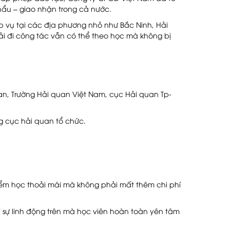
ẩu – giao nhận trong cả nước.
p vụ tại các địa phương nhỏ như Bắc Ninh, Hải
ải đi công tác vẫn có thể theo học mà không bị
an, Trường Hải quan Việt Nam, cục Hải quan Tp-
ng cục hải quan tổ chức.
iểm học thoải mái mà không phải mất thêm chi phí
ì sự linh động trên mà học viên hoàn toàn yên tâm