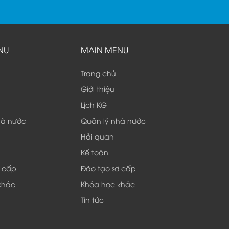
NU
MAIN MENU
Trang chủ
Giới thiệu
Lịch KG
hà nước
Quản lý nhà nước
Hải quan
Kế toán
ơ cấp
Đào tạo sơ cấp
khác
Khóa học khác
Tin tức