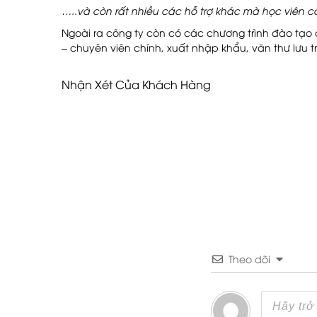
…..và còn rất nhiều các hỗ trợ khác mà học viên
Ngoài ra công ty còn có các chương trình đào tạo
– chuyên viên chính, xuất nhập khẩu, văn thư lưu 
Nhận Xét Của Khách Hàng
Theo dõi