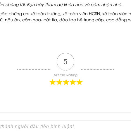
 cần chúng tôi. Bạn hãy tham dự khóa học và cảm nhận nhé.
 cấp chứng chỉ kế toán trưởng, kế toán viên HCSN, kế toán viê
trữ, nấu ăn, cắm hoa- cắt tỉa, đào tạo hệ trung cấp, cao đẳng 
5
Article Rating