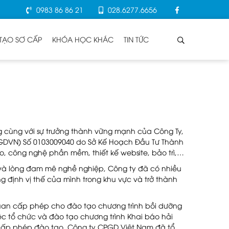
0983 86 86 21
028.6277.6656
TẠO SƠ CẤP
KHÓA HỌC KHÁC
TIN TỨC
ờng cùng với sự trưởng thành vững mạnh của Công Ty,
: GDVN) Số 0103009040 do Sở Kế Hoạch Đầu Tư Thành
o, công nghệ phần mềm, thiết kế website, bảo trì,…
m và lòng đam mê nghề nghiệp, Công ty đã có nhiều
g định vị thế của mình trong khu vực và trở thành
quan cấp phép cho đào tạo chương trình bồi dưỡng
c tổ chức và đào tạo chương trình Khai báo hải
à cấp phép đào tạo, Công ty CPGD Việt Nam đã tổ