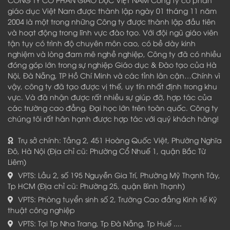
giáo dục Việt Nam được thành lập ngày 01 tháng 11 năm
2004 là một trong những Công ty được thành lập đầu tiên
và hoạt động trong lĩnh vực đào tạo. Với đội ngũ giáo viên
tận tụy có trình độ chuyên môn cao, có bề dày kinh
nghiệm và lòng đam mê nghề nghiệp, Công ty đã có nhiều
đóng góp lớn trong sự nghiệp Giáo dục & Đào tạo của Hà
Nội, Đà Nẵng, TP Hồ Chí Minh và các tỉnh lân cận…Chính vì
vậy, công ty đã tạo được vị thế, uy tín nhất định trong khu
vực. Và đã nhận được rất nhiều sự giúp đỡ, hợp tác của
các trường cao đẳng, Đại học lớn trên toàn quốc. Công ty
chúng tôi rất hân hạnh được hợp tác với quý khách hàng!
Trụ sở chính: Tầng 2, 451 Hoàng Quốc Việt, Phường Nghĩa
Đô, Hà Nội (Địa chỉ cũ: Phường Cổ Nhuế 1, quận Bắc Từ
Liêm)
VPTS: Lầu 2, số 195 Nguyễn Gia Trí, Phường Mỹ Thạnh Tây,
Tp HCM (Địa chỉ cũ: Phường 25, quận Bình Thạnh)
VPTS: Phòng tuyển sinh số 2, Trường Cao đẳng Kinh tế Kỹ
thuật công nghiệp
VPTS: Tại Tp Nha Trang, Tp Đà Nẵng, Tp Huế ....