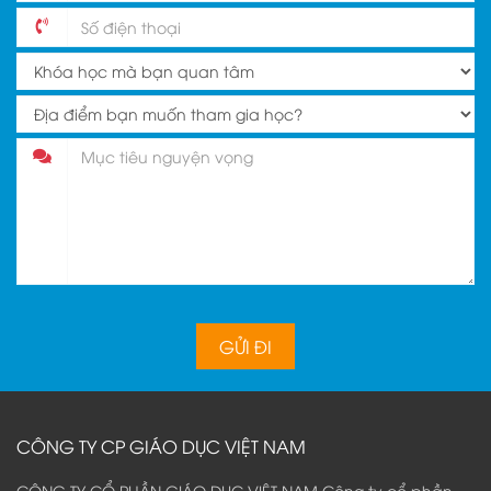
CÔNG TY CP GIÁO DỤC VIỆT NAM
CÔNG TY CỔ PHẦN GIÁO DỤC VIỆT NAM Công ty cổ phần