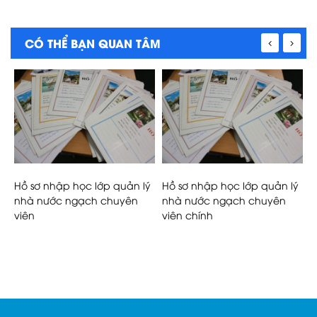
CÓ THỂ BẠN QUAN TÂM
Hồ sơ nhập học lớp quản lý
Hồ sơ nhập học lớp quản lý
L
nhà nước ngạch chuyên
nhà nước ngạch chuyên
n
viên
viên chính
n