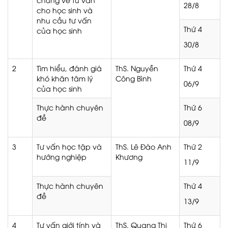
28/8
cho học sinh và
nhu cầu tư vấn
Thứ 4
của học sinh
30/8
2
Tìm hiểu, đánh giá
ThS. Nguyễn
Thứ 4
khó khăn tâm lý
Công Bình
06/9
của học sinh
Thực hành chuyên
Thứ 6
đề
08/9
3
Tư vấn học tập và
ThS. Lê Đào Anh
Thứ 2
hướng nghiệp
Khương
11/9
Thực hành chuyên
Thứ 4
đề
13/9
4
Tư vấn giới tính và
ThS. Quang Thị
Thứ 6