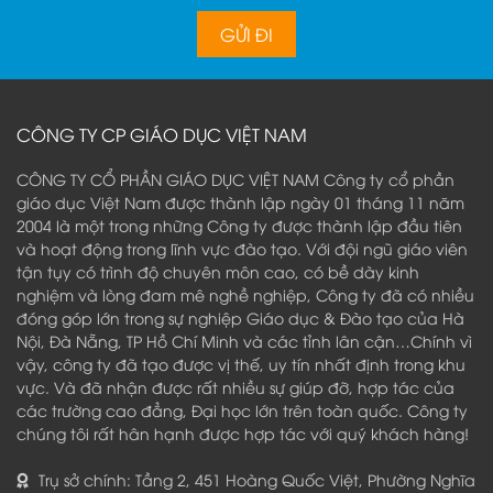
CÔNG TY CP GIÁO DỤC VIỆT NAM
CÔNG TY CỔ PHẦN GIÁO DỤC VIỆT NAM Công ty cổ phần
giáo dục Việt Nam được thành lập ngày 01 tháng 11 năm
2004 là một trong những Công ty được thành lập đầu tiên
và hoạt động trong lĩnh vực đào tạo. Với đội ngũ giáo viên
tận tụy có trình độ chuyên môn cao, có bề dày kinh
nghiệm và lòng đam mê nghề nghiệp, Công ty đã có nhiều
đóng góp lớn trong sự nghiệp Giáo dục & Đào tạo của Hà
Nội, Đà Nẵng, TP Hồ Chí Minh và các tỉnh lân cận…Chính vì
vậy, công ty đã tạo được vị thế, uy tín nhất định trong khu
vực. Và đã nhận được rất nhiều sự giúp đỡ, hợp tác của
các trường cao đẳng, Đại học lớn trên toàn quốc. Công ty
chúng tôi rất hân hạnh được hợp tác với quý khách hàng!
Trụ sở chính: Tầng 2, 451 Hoàng Quốc Việt, Phường Nghĩa