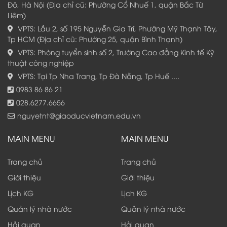
Đô, Hà Nội (Địa chỉ cũ: Phường Cổ Nhuế 1, quận Bắc Từ
Liêm)
VPTS: Lầu 2, số 195 Nguyễn Gia Trí, Phường Mỹ Thạnh Tây,
Tp HCM (Địa chỉ cũ: Phường 25, quận Bình Thạnh)
VPTS: Phòng tuyển sinh số 2, Trường Cao đẳng Kinh tế Kỹ
thuật công nghiệp
VPTS: Tại Tp Nha Trang, Tp Đà Nẵng, Tp Huế ....
0983 86 86 21
028.6277.6656
nguyetnt@giaoducvietnam.edu.vn
MAIN MENU
MAIN MENU
Trang chủ
Trang chủ
Giới thiệu
Giới thiệu
Lịch KG
Lịch KG
Quản lý nhà nước
Quản lý nhà nước
Hải quan
Hải quan