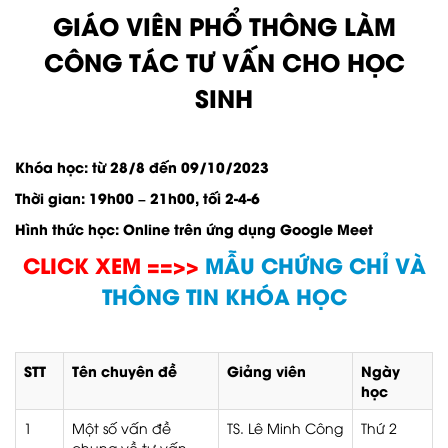
GIÁO VIÊN PHỔ THÔNG LÀM
CÔNG TÁC TƯ VẤN CHO HỌC
SINH
Khóa học: từ 28/8 đến 09/10/2023
Thời gian: 19h00 – 21h00, tối 2-4-6
Hình thức học: Online trên ứng dụng Google Meet
CLICK XEM ==>>
MẪU CHỨNG CHỈ VÀ
THÔNG TIN KHÓA HỌC
STT
Tên chuyên đề
Giảng viên
Ngày
học
1
Một số vấn đề
TS. Lê Minh Công
Thứ 2
chung về tư vấn