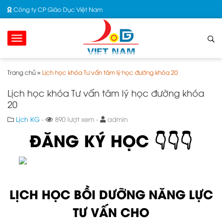
Công ty CP Giáo Dục Việt Nam
Trang chủ
»
Lịch học khóa Tư vấn tâm lý học đường khóa 20
Lịch học khóa Tư vấn tâm lý học đường khóa
20
Lịch KG
-
890 lượt xem -
admin
ĐĂNG KÝ HỌC 👇👇👇
LỊCH HỌC BỒI DƯỠNG NĂNG LỰC
TƯ VẤN CHO