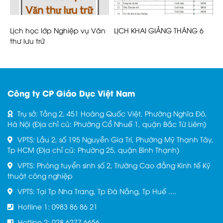
ý
Lịch học lớp Nghiệp vụ Văn
LỊCH KHAI GIẢNG THÁNG 6
L
thư lưu trữ
h
Công ty CP Giáo Dục Việt Nam
Trụ sở: Tầng 2, 451 Hoàng Quốc Việt, Phường Nghĩa Đô,
Hà Nội (Địa chỉ cũ: Phường Cổ Nhuế 1, quận Bắc Từ Liêm)
VPTS: Lầu 2, số 195 Nguyễn Gia Trí, Phường Mỹ Thạnh Tây,
Tp HCM (Địa chỉ cũ: Phường 25, quận Bình Thạnh)
VPTS: Phòng tuyển sinh số 2, Trường Cao đẳng Kinh tế Kỹ
thuật công nghiệp
VPTS: Tại Tp Nha Trang, Tp Đà Nẵng, Tp Huế ....
Hotline 1: 0983 86 86 21
Hotline 2: 028.6277.6656