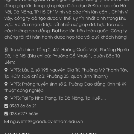
đóng góp lớn trong sự nghiệp Giáo dục & Đào tạo của Hà
Nội, Đà Nẵng, TP Hồ Chí Minh và các tỉnh lân cận…Chính vì
vậy, công ty đã tạo được vị thế, uy tín nhất định trong khu
vực. Và đã nhận được rất nhiều sự giúp đỡ, hợp tác của
các trường cao đẳng, Đại học lớn trên toàn quốc. Công ty
chúng tôi rất hân hạnh được hợp tác với quý khách hàng!
Trụ sở chính: Tầng 2, 451 Hoàng Quốc Việt, Phường Nghĩa
Đô, Hà Nội (Địa chỉ cũ: Phường Cổ Nhuế 1, quận Bắc Từ
Liêm)
VPTS: Lầu 2, số 195 Nguyễn Gia Trí, Phường Mỹ Thạnh Tây,
Tp HCM (Địa chỉ cũ: Phường 25, quận Bình Thạnh)
VPTS: Phòng tuyển sinh số 2, Trường Cao đẳng Kinh tế Kỹ
thuật công nghiệp
VPTS: Tại Tp Nha Trang, Tp Đà Nẵng, Tp Huế ....
0983 86 86 21
028.6277.6656
nguyetnt@giaoducvietnam.edu.vn