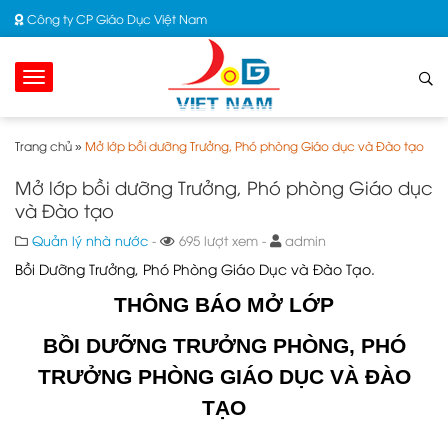
Công ty CP Giáo Dục Việt Nam
Trang chủ
»
Mở lớp bồi dưỡng Trưởng, Phó phòng Giáo dục và Đào tạo
Mở lớp bồi dưỡng Trưởng, Phó phòng Giáo dục
và Đào tạo
Quản lý nhà nước
-
695 lượt xem -
admin
Bồi Dưỡng Trưởng, Phó Phòng Giáo Dục và Đào Tạo.
THÔNG BÁO MỞ LỚP
BỒI DƯỠNG TRƯỞNG PHÒNG, PHÓ
TRƯỞNG PHÒNG GIÁO DỤC VÀ ĐÀO
TẠO