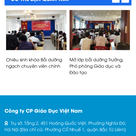
Chiêu sinh khóa Bồi dưỡng
Mở lớp bồi dưỡng Trưởng,
B
n
ngạch chuyên viên chính
Phó phòng Giáo dục và
n
Đào tạo
t
Công ty CP Giáo Dục Việt Nam
Trụ sở: Tầng 2, 451 Hoàng Quốc Việt, Phường Nghĩa Đô,
Hà Nội (Địa chỉ cũ: Phường Cổ Nhuế 1, quận Bắc Từ Liêm)