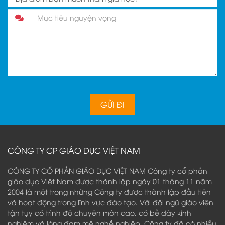
CÔNG TY CP GIÁO DỤC VIỆT NAM
CÔNG TY CỔ PHẦN GIÁO DỤC VIỆT NAM Công ty cổ phần
giáo dục Việt Nam được thành lập ngày 01 tháng 11 năm
2004 là một trong những Công ty được thành lập đầu tiên
và hoạt động trong lĩnh vực đào tạo. Với đội ngũ giáo viên
tận tụy có trình độ chuyên môn cao, có bề dày kinh
nghiệm và lòng đam mê nghề nghiệp, Công ty đã có nhiều