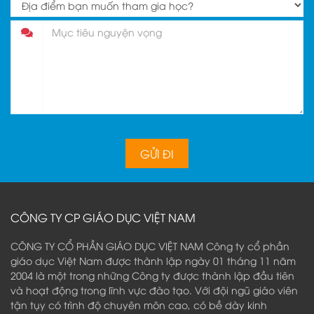
CÔNG TY CP GIÁO DỤC VIỆT NAM
CÔNG TY CỔ PHẦN GIÁO DỤC VIỆT NAM Công ty cổ phần
giáo dục Việt Nam được thành lập ngày 01 tháng 11 năm
2004 là một trong những Công ty được thành lập đầu tiên
và hoạt động trong lĩnh vực đào tạo. Với đội ngũ giáo viên
tận tụy có trình độ chuyên môn cao, có bề dày kinh