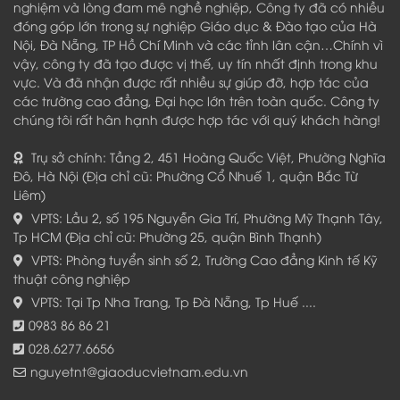
nghiệm và lòng đam mê nghề nghiệp, Công ty đã có nhiều
đóng góp lớn trong sự nghiệp Giáo dục & Đào tạo của Hà
Nội, Đà Nẵng, TP Hồ Chí Minh và các tỉnh lân cận…Chính vì
vậy, công ty đã tạo được vị thế, uy tín nhất định trong khu
vực. Và đã nhận được rất nhiều sự giúp đỡ, hợp tác của
các trường cao đẳng, Đại học lớn trên toàn quốc. Công ty
chúng tôi rất hân hạnh được hợp tác với quý khách hàng!
Trụ sở chính: Tầng 2, 451 Hoàng Quốc Việt, Phường Nghĩa
Đô, Hà Nội (Địa chỉ cũ: Phường Cổ Nhuế 1, quận Bắc Từ
Liêm)
VPTS: Lầu 2, số 195 Nguyễn Gia Trí, Phường Mỹ Thạnh Tây,
Tp HCM (Địa chỉ cũ: Phường 25, quận Bình Thạnh)
VPTS: Phòng tuyển sinh số 2, Trường Cao đẳng Kinh tế Kỹ
thuật công nghiệp
VPTS: Tại Tp Nha Trang, Tp Đà Nẵng, Tp Huế ....
0983 86 86 21
028.6277.6656
nguyetnt@giaoducvietnam.edu.vn