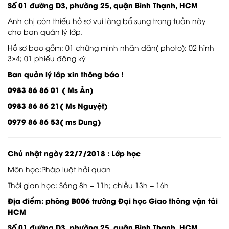
Số 01 đường D3, phường 25, quận Bình Thạnh, HCM
Anh chị còn thiếu hồ sơ vui lòng bổ sung trong tuần này
cho ban quản lý lớp.
Hồ sơ bao gồm: 01 chứng minh nhân dân( photo); 02 hình
3×4; 01 phiếu đăng ký
Ban quản lý lớp xin thông báo !
0983 86 86 01 ( Ms Ân)
0983 86 86 21( Ms Nguyệt)
0979 86 86 53( ms Dung)
Chủ nhật ngày 22/7/2018 : Lớp học
Môn học:Pháp luật hải quan
Thời gian học: Sáng 8h – 11h; chiều 13h – 16h
Địa điểm: phòng B006 trường Đại học Giao thông vận tải
HCM
Số 01 đường D3, phường 25, quận Bình Thạnh, HCM