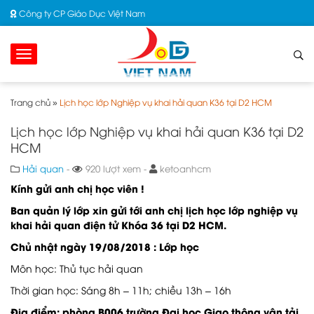
Công ty CP Giáo Dục Việt Nam
Trang chủ
»
Lịch học lớp Nghiệp vụ khai hải quan K36 tại D2 HCM
Lịch học lớp Nghiệp vụ khai hải quan K36 tại D2
HCM
Hải quan
-
920 lượt xem -
ketoanhcm
Kính gửi anh chị học viên !
Ban quản lý lớp xin gửi tới anh chị lịch học lớp nghiệp vụ
khai hải quan điện tử Khóa 36 tại D2 HCM.
Chủ nhật ngày 19/08/2018 : Lớp học
Môn học: Thủ tục hải quan
Thời gian học: Sáng 8h – 11h; chiều 13h – 16h
Địa điểm: phòng B006 trường Đại học Giao thông vận tải