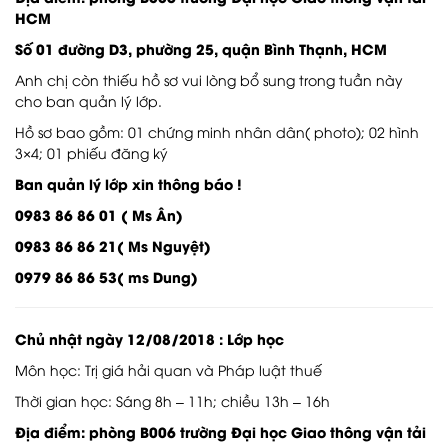
HCM
Số 01 đường D3, phường 25, quận Bình Thạnh, HCM
Anh chị còn thiếu hồ sơ vui lòng bổ sung trong tuần này
cho ban quản lý lớp.
Hồ sơ bao gồm: 01 chứng minh nhân dân( photo); 02 hình
3×4; 01 phiếu đăng ký
Ban quản lý lớp xin thông báo !
0983 86 86 01 ( Ms Ân)
0983 86 86 21( Ms Nguyệt)
0979 86 86 53( ms Dung)
Chủ nhật ngày 12/08/2018 : Lớp học
Môn học: Trị giá hải quan và Pháp luật thuế
Thời gian học: Sáng 8h – 11h; chiều 13h – 16h
Địa điểm: phòng B006 trường Đại học Giao thông vận tải