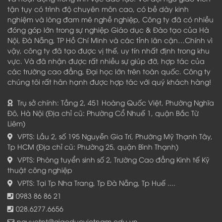
tận tụy có trình độ chuyên môn cao, có bề dày kinh
nghiệm và lòng đam mê nghề nghiệp, Công ty đã có nhiều
đóng góp lớn trong sự nghiệp Giáo dục & Đào tạo của Hà
Nội, Đà Nẵng, TP Hồ Chí Minh và các tỉnh lân cận…Chính vì
vậy, công ty đã tạo được vị thế, uy tín nhất định trong khu
vực. Và đã nhận được rất nhiều sự giúp đỡ, hợp tác của
các trường cao đẳng, Đại học lớn trên toàn quốc. Công ty
chúng tôi rất hân hạnh được hợp tác với quý khách hàng!
Trụ sở chính: Tầng 2, 451 Hoàng Quốc Việt, Phường Nghĩa
Đô, Hà Nội (Địa chỉ cũ: Phường Cổ Nhuế 1, quận Bắc Từ
Liêm)
VPTS: Lầu 2, số 195 Nguyễn Gia Trí, Phường Mỹ Thạnh Tây,
Tp HCM (Địa chỉ cũ: Phường 25, quận Bình Thạnh)
VPTS: Phòng tuyển sinh số 2, Trường Cao đẳng Kinh tế Kỹ
thuật công nghiệp
VPTS: Tại Tp Nha Trang, Tp Đà Nẵng, Tp Huế ....
0983 86 86 21
028.6277.6656
nguyetnt@giaoducvietnam.edu.vn