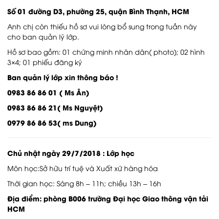
Số 01 đường D3, phường 25, quận Bình Thạnh, HCM
Anh chị còn thiếu hồ sơ vui lòng bổ sung trong tuần này
cho ban quản lý lớp.
Hồ sơ bao gồm: 01 chứng minh nhân dân( photo); 02 hình
3×4; 01 phiếu đăng ký
Ban quản lý lớp xin thông báo !
0983 86 86 01 ( Ms Ân)
0983 86 86 21( Ms Nguyệt)
0979 86 86 53( ms Dung)
Chủ nhật ngày 29/7/2018 : Lớp học
Môn học:Sở hữu trí tuệ và Xuất xứ hàng hóa
Thời gian học: Sáng 8h – 11h; chiều 13h – 16h
Địa điểm: phòng B006 trường Đại học Giao thông vận tải
HCM