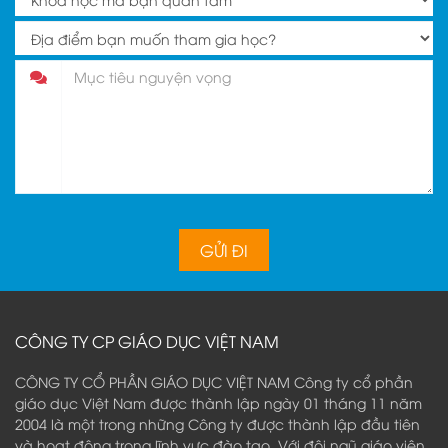
CÔNG TY CP GIÁO DỤC VIỆT NAM
CÔNG TY CỔ PHẦN GIÁO DỤC VIỆT NAM Công ty cổ phần
giáo dục Việt Nam được thành lập ngày 01 tháng 11 năm
2004 là một trong những Công ty được thành lập đầu tiên
và hoạt động trong lĩnh vực đào tạo. Với đội ngũ giáo viên