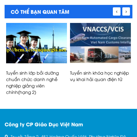
CÓ THỂ BẠN QUAN TÂM
h
Tuyển sinh lớp bồi dưỡng
Tuyển sinh khóa học nghiệp
K
chuẩn chức danh nghề
vụ khai hải quan điện tử
h
nghiệp giảng viên
chính(hạng 2)
Công ty CP Giáo Dục Việt Nam
Trụ sở: Tầng 2, 451 Hoàng Quốc Việt, Phường Nghĩa Đô,