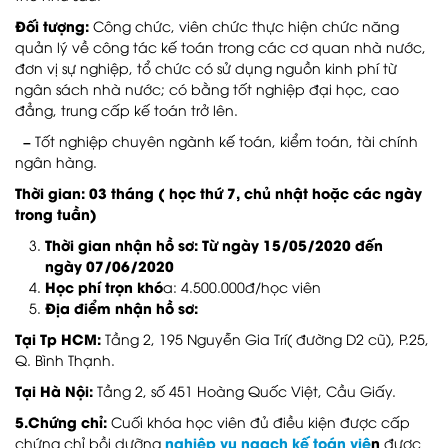
Đối tượng:
Công chức, viên chức thực hiện chức năng
quản lý về công tác kế toán trong các cơ quan nhà nước,
đơn vị sự nghiệp, tổ chức có sử dụng nguồn kinh phí từ
ngân sách nhà nước; có bằng tốt nghiệp đại học, cao
đẳng, trung cấp kế toán trở lên.
–
Tốt nghiệp chuyên ngành kế toán, kiểm toán, tài chính
ngân hàng.
Thời gian: 03 tháng ( học thứ 7, chủ nhật hoặc các ngày
trong tuần)
Thời gian nhận hồ sơ: Từ ngày 15/05/2020 đến
ngày 07/06/2020
Học phí trọn khó
a: 4.500.000đ/học viên
Địa điểm nhận hồ sơ:
Tại Tp HCM:
Tầng 2, 195 Nguyễn Gia Trí( đường D2 cũ), P.25,
Q. Bình Thạnh.
Tại Hà Nội:
Tầng 2, số 451 Hoàng Quốc Việt, Cầu Giấy.
5.Chứng chỉ
:
Cuối khóa học viên đủ điều kiện được cấp
nghiệp vụ ngạch kế toán viê
n
chứng chỉ bồi dưỡng
được