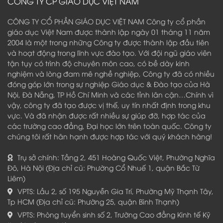
CÔNG TY CP GIÁO DỤC VIỆT NAM
CÔNG TY CỔ PHẦN GIÁO DỤC VIỆT NAM Công ty cổ phần
giáo dục Việt Nam được thành lập ngày 01 tháng 11 năm
2004 là một trong những Công ty được thành lập đầu tiên
và hoạt động trong lĩnh vực đào tạo. Với đội ngũ giáo viên
tận tụy có trình độ chuyên môn cao, có bề dày kinh
nghiệm và lòng đam mê nghề nghiệp, Công ty đã có nhiều
đóng góp lớn trong sự nghiệp Giáo dục & Đào tạo của Hà
Nội, Đà Nẵng, TP Hồ Chí Minh và các tỉnh lân cận…Chính vì
vậy, công ty đã tạo được vị thế, uy tín nhất định trong khu
vực. Và đã nhận được rất nhiều sự giúp đỡ, hợp tác của
các trường cao đẳng, Đại học lớn trên toàn quốc. Công ty
chúng tôi rất hân hạnh được hợp tác với quý khách hàng!
Trụ sở chính: Tầng 2, 451 Hoàng Quốc Việt, Phường Nghĩa
Đô, Hà Nội (Địa chỉ cũ: Phường Cổ Nhuế 1, quận Bắc Từ
Liêm)
VPTS: Lầu 2, số 195 Nguyễn Gia Trí, Phường Mỹ Thạnh Tây,
Tp HCM (Địa chỉ cũ: Phường 25, quận Bình Thạnh)
VPTS: Phòng tuyển sinh số 2, Trường Cao đẳng Kinh tế Kỹ