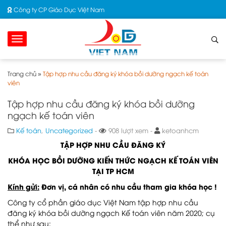
Công ty CP Giáo Dục Việt Nam
Trang chủ
»
Tập hợp nhu cầu đăng ký khóa bồi dưỡng ngạch kế toán
viên
Tập hợp nhu cầu đăng ký khóa bồi dưỡng
ngạch kế toán viên
Kế toán
,
Uncategorized
-
908 lượt xem -
ketoanhcm
TẬP HỢP NHU CẦU ĐĂNG KÝ
KHÓA HỌC BỒI DƯỠNG KIẾN THỨC NGẠCH KẾ TOÁN VIÊN
TẠI TP HCM
Kính gửi:
Đơn vị, cá nhân có nhu cầu tham gia khóa học !
Công ty cổ phần giáo dục Việt Nam tập hợp nhu cầu
đăng ký khóa bồi dưỡng ngạch
Kế toán viên năm 2020; cụ
thể như sau: