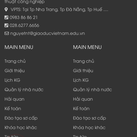
thuật công nghiệp
VPTS: Tại Tp Nha Trang, Tp Đà Nẵng, Tp Huế ....
0983 86 86 21
028.6277.6656
nguyetnt@giaoducvietnam.edu.vn
MAIN MENU
MAIN MENU
Trang chủ
Trang chủ
Giới thiệu
Giới thiệu
Lịch KG
Lịch KG
Quản lý nhà nước
Quản lý nhà nước
Hải quan
Hải quan
Kế toán
Kế toán
Đào tạo sơ cấp
Đào tạo sơ cấp
Khóa học khác
Khóa học khác
Tin tức
Tin tức