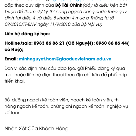
Bộ Tài Chính
cấp theo quy định của
(đây là điều kiện bắt
buộc để tham dự kỳ thi nâng ngạch công chức theo quy
định tại điều 4 và điều 5 khoản 4 mục b Thông tư số
09/2010/TT-BNV ngày 11/9/2010 của Bộ Nội vụ)
Liên hệ đăng ký học:
Hotline/zalo: 0983 86 86 21 (Cô Nguyệt); 0960 86 86 44(
cô Huệ);
Email:
minhnguyet.hcm@giaoducvietnam.edu.vn
Đơn vị xác định nhu cầu đào tạo, gửi Phiếu đăng ký qua
mail hoặc liên hệ điện thoại theo địa chỉ trên để phối hợp
triển khai.
Bồi dưỡng ngạch kế toán viên, ngạch kế toán viên, thi
nâng ngạch kế toán, chứng chỉ ngạch kế toán, nghiệp vụ
kế toán
Nhận Xét Của Khách Hàng