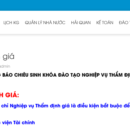
LỊCH KG
QUẢN LÝ NHÀ NƯỚC
HẢI QUAN
KẾ TOÁN
ĐÀO 
 giá
dmin
 BÁO CHIÊU SINH KHÓA ĐÀO TẠO NGHIỆP VỤ THẨM ĐỊ
H GIÁ:
hỉ Nghiệp vụ Thẩm định giá là điều kiện bắt buộc để 
 viện Tài chính