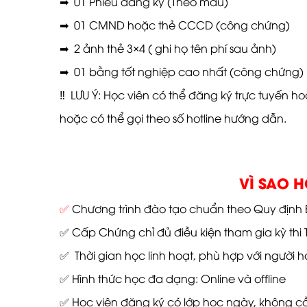
➡
01 Phiếu đăng ký (Theo mẫu)
➡
01 CMND hoặc thẻ CCCD (công chứng)
➡
2 ảnh thẻ 3×4 ( ghi họ tên phí sau ảnh)
➡
01 bằng tốt nghiệp cao nhất (công chứng)
‼
LƯU Ý: Học viên có thể đăng ký trực tuyến h
hoặc có thể gọi theo số hotline hướng dẫn.
VÌ SAO 
✅
Chương trình đào tạo chuẩn theo Quy định B
✅
Cấp Chứng chỉ đủ điều kiện tham gia kỳ thi 
✅
Thời gian học linh hoạt, phù hợp với người họ
✅
Hình thức học đa dạng: Online và offline
✅
Học viên đăng ký có lớp học ngày, không c