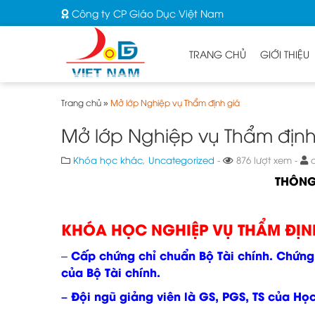
Công ty CP Giáo Dục Việt Nam
TRANG CHỦ
GIỚI THIỆU
Trang chủ
»
Mở lớp Nghiệp vụ Thẩm định giá
Mở lớp Nghiệp vụ Thẩm định
Khóa học khác
,
Uncategorized
-
876 lượt xem -
a
THÔNG
KHÓA HỌC NGHIỆP VỤ THẨM ĐỊN
Cấp chứng chỉ chuẩn Bộ Tài chính. Chứng c
–
của Bộ Tài chính.
– Đội ngũ giảng viên là GS, PGS, TS của Học