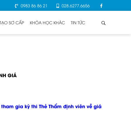
0983 86 86 21
028.6277.6656
TẠO SƠ CẤP
KHÓA HỌC KHÁC
TIN TỨC
NH GIÁ
tham gia kỳ thi Thẻ Thẩm định viên về giá