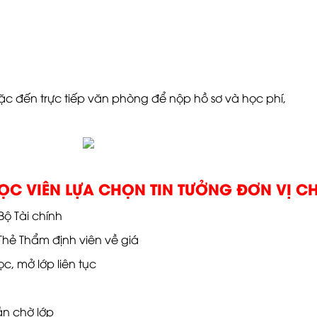
oặc đến trực tiếp văn phòng để nộp hồ sơ và học phí,
HỌC VIÊN LỰA CHỌN TIN TƯỞNG ĐƠN VỊ CH
ộ Tài chính
Thẻ Thẩm định viên về giá
c, mở lớp liên tục
ần chờ lớp